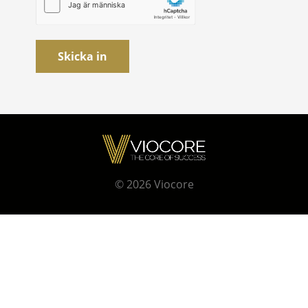
Skicka in
© 2026
Viocore